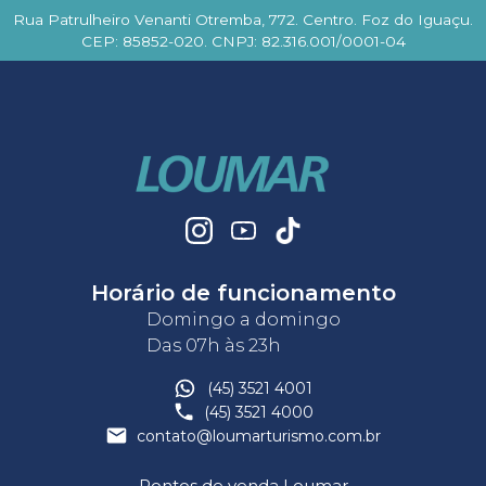
Rua Patrulheiro Venanti Otremba, 772. Centro. Foz do Iguaçu.
CEP: 85852-020. CNPJ: 82.316.001/0001-04
Horário de funcionamento
Domingo a domingo
Das 07h às 23h
(45) 3521 4001
(45) 3521 4000
contato@loumarturismo.com.br
Pontos de venda Loumar