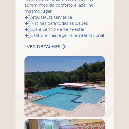
abrem mão de conforto e lazer no
mesmo lugar.
Arquitetura temática
Piscinas para todas as idades
Spa e centro de bem-estar
Gastronomia regional e internacional
VER DETALHES