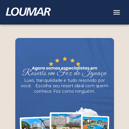
Luxo, tranquilidade e tudo resolvido por
você.
ﾠEscolha seu resort ideal com quem
conhece Foz como ninguém.