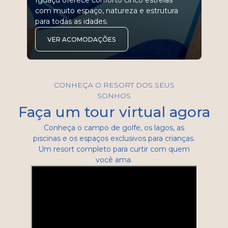
Iguaçu oferece conforto cinco estrelas
com muito espaço, natureza e estrutura
para todas as idades.
VER ACOMODAÇÕES
CONHEÇA O RESORT DOS SEUS
SONHOS
Faça um tour virtual agora
Conheça o campo de golfe, os lagos, as
piscinas e os espaços exclusivos para crianças.
Um resort completo para curtir com quem
você ama.