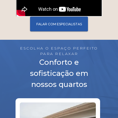
FALAR COM ESPECIALISTAS
ESCOLHA O ESPAÇO PERFEITO
PARA RELAXAR
Conforto e
sofisticação em
nossos quartos